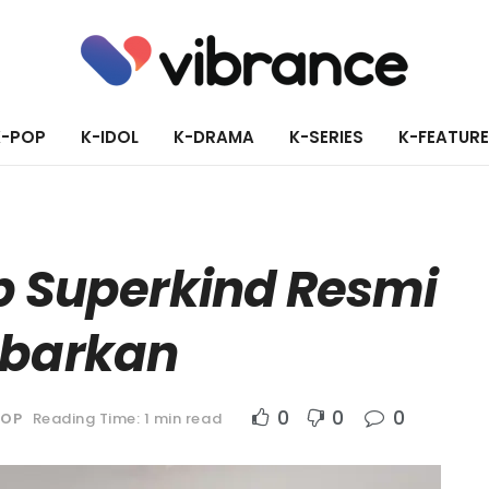
K-POP
K-IDOL
K-DRAMA
K-SERIES
K-FEATUR
p Superkind Resmi
ubarkan
0
0
0
POP
Reading Time: 1 min read