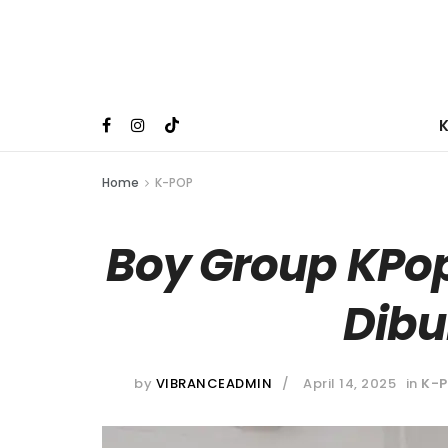
Home
K-POP
Boy Group KPo
Dib
by
VIBRANCEADMIN
April 14, 2025
in
K-