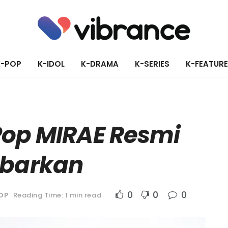
K-POP
K-IDOL
K-DRAMA
K-SERIES
K-FEATUR
Pop MIRAE Resmi
ubarkan
0
0
0
OP
Reading Time: 1 min read