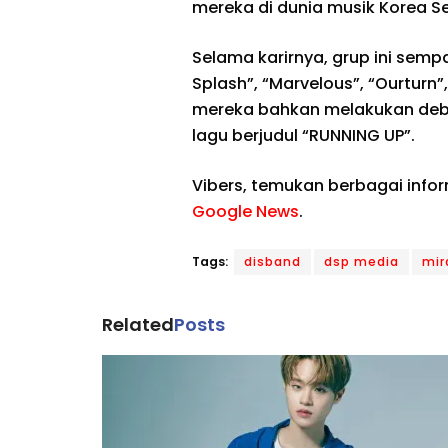
mereka di dunia musik Korea Se
Selama karirnya, grup ini sempa
Splash”, “Marvelous”, “Ourturn”,
mereka bahkan melakukan debu
lagu berjudul “RUNNING UP”.
Vibers, temukan berbagai info
Google News
.
Tags:
disband
dsp media
mir
Related
Posts