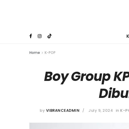
Home
K-POP
Boy Group K
Dib
by
VIBRANCEADMIN
July 9, 2024
in
K-P