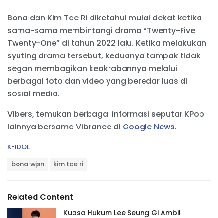
Bona dan Kim Tae Ri diketahui mulai dekat ketika
sama-sama membintangi drama “Twenty-Five
Twenty-One” di tahun 2022 lalu. Ketika melakukan
syuting drama tersebut, keduanya tampak tidak
segan membagikan keakrabannya melalui
berbagai foto dan video yang beredar luas di
sosial media.
Vibers, temukan berbagai informasi seputar KPop
lainnya bersama Vibrance di
Google News
.
C
K-IDOL
a
T
t
bona wjsn
kim tae ri
a
e
g
g
s
o
Related Content
:
r
i
Kuasa Hukum Lee Seung Gi Ambil
e