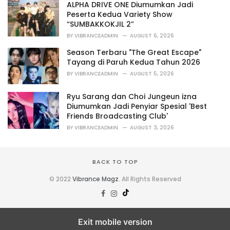
ALPHA DRIVE ONE Diumumkan Jadi
e
Peserta Kedua Variety Show
s
“SUMBAKKOKJIL 2”
:
BY
VIBRANCEADMIN
AUGUST 6, 2026
Season Terbaru "The Great Escape"
Tayang di Paruh Kedua Tahun 2026
BY
VIBRANCEADMIN
AUGUST 5, 2026
Ryu Sarang dan Choi Jungeun izna
Diumumkan Jadi Penyiar Spesial 'Best
Friends Broadcasting Club'
BY
VIBRANCEADMIN
AUGUST 3, 2026
BACK TO TOP
© 2022
Vibrance Magz
. All Rights Reserved
Exit mobile version