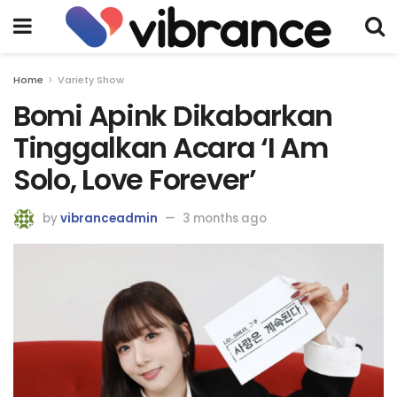
Home
Variety Show
Bomi Apink Dikabarkan
Tinggalkan Acara ‘I Am
Solo, Love Forever’
by
vibranceadmin
3 months ago