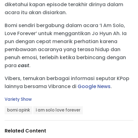
diketahui kapan episode terakhir dirinya dalam
acara itu akan disiarkan.
Bomi sendiri bergabung dalam acara ‘I Am Solo,
Love Forever’ untuk menggantikan Jo Hyun Ah. Ia
pun dengan cepat menarik perhatian karena
pembawaan acaranya yang terasa hidup dan
penuh emosi, terlebih ketika berbincang dengan
para
cast
.
Vibers, temukan berbagai informasi seputar KPop
lainnya bersama Vibrance di
Google News
.
C
Variety Show
a
T
t
bomi apink
i am solo love forever
a
e
g
g
s
o
Related Content
:
r
i