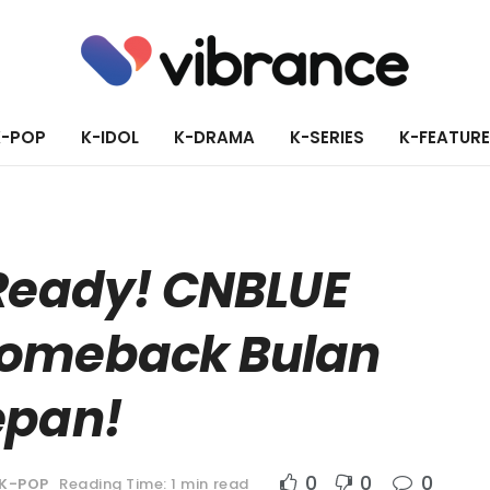
K-POP
K-IDOL
K-DRAMA
K-SERIES
K-FEATUR
 Ready! CNBLUE
omeback Bulan
epan!
0
0
0
K-POP
Reading Time: 1 min read