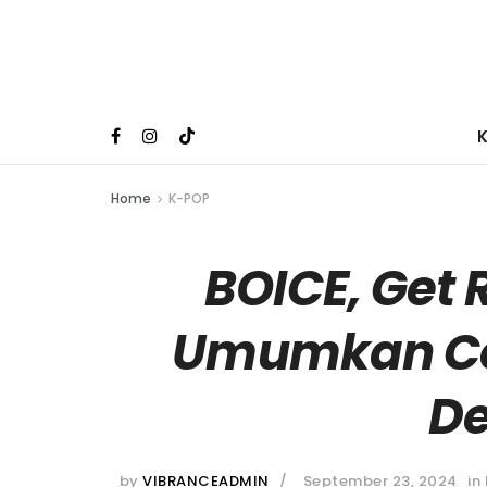
Home
K-POP
BOICE, Get
Umumkan C
D
by
VIBRANCEADMIN
September 23, 2024
in