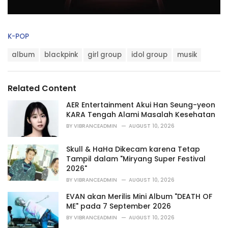
C
K-POP
a
T
t
album
blackpink
girl group
idol group
musik
a
e
g
g
s
o
Related Content
:
r
i
AER Entertainment Akui Han Seung-yeon
e
KARA Tengah Alami Masalah Kesehatan
s
BY
VIBRANCEADMIN
AUGUST 10, 2026
:
Skull & HaHa Dikecam karena Tetap
Tampil dalam "Miryang Super Festival
2026"
BY
VIBRANCEADMIN
AUGUST 10, 2026
EVAN akan Merilis Mini Album "DEATH OF
ME" pada 7 September 2026
BY
VIBRANCEADMIN
AUGUST 10, 2026