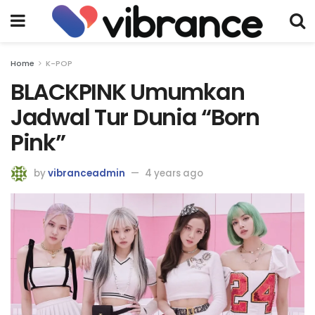
Home
K-POP
BLACKPINK Umumkan
Jadwal Tur Dunia “Born
Pink”
by
vibranceadmin
4 years ago