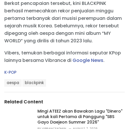
Berkat pencapaian tersebut, kini BLACKPINK
berhasil memecahkan rekor penjualan minggu
pertama terbanyak dari musisi perempuan dalam
sejarah musik Korea. Sebelumnya, rekor tersebut
dipegang oleh aespa dengan mini album “MY
WORLD” yang dirilis di tahun 2023 lalu.
Vibers, temukan berbagai informasi seputar KPop
lainnya bersama Vibrance di
Google News
.
C
K-POP
a
T
t
aespa
blackpink
a
e
g
g
s
o
Related Content
:
r
i
Mingi ATEEZ akan Bawakan Lagu "Dinero"
e
untuk kali Pertama di Panggung "SBS
s
Gayo Daejeon Summer 2026"
:
BY
VIBRANCEADMIN
AUGUST 7, 2026