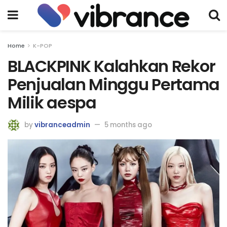
Home
K-POP
BLACKPINK Kalahkan Rekor
Penjualan Minggu Pertama
Milik aespa
by
vibranceadmin
5 months ago