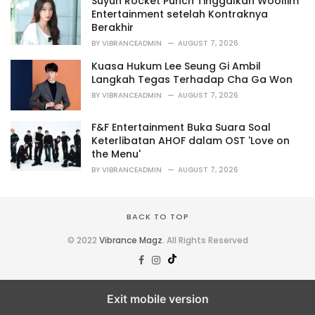
Suyun Rocket Punch Tinggalkan Woollim
e
Entertainment setelah Kontraknya
s
Berakhir
:
BY
VIBRANCEADMIN
AUGUST 7, 2026
Kuasa Hukum Lee Seung Gi Ambil
Langkah Tegas Terhadap Cha Ga Won
BY
VIBRANCEADMIN
AUGUST 7, 2026
F&F Entertainment Buka Suara Soal
Keterlibatan AHOF dalam OST 'Love on
the Menu'
BY
VIBRANCEADMIN
AUGUST 7, 2026
BACK TO TOP
© 2022
Vibrance Magz
. All Rights Reserved
Exit mobile version