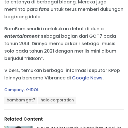
talentanya di berbagai bidang. Mereka juga
meminta para
fans
untuk terus memberi dukungan
bagi sang idola.
BamBam sendiri melakukan debut di dunia
entertainment
sebagai bagian dari GOT7 pada
tahun 2014. Dirinya memulai karir sebagai musisi
solo pada tahun 2021 dengan merilis mini album
berjudul “riBBon”.
Vibers, temukan berbagai informasi seputar KPop
lainnya bersama Vibrance di
Google News
.
C
Company
,
K-IDOL
a
T
t
bambam got7
halo corporation
a
e
g
g
s
o
Related Content
:
r
i