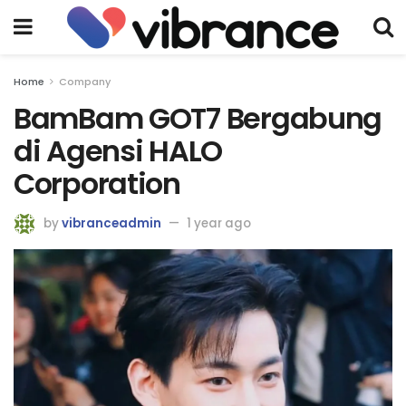
Home
Company
BamBam GOT7 Bergabung
di Agensi HALO
Corporation
by
vibranceadmin
1 year ago