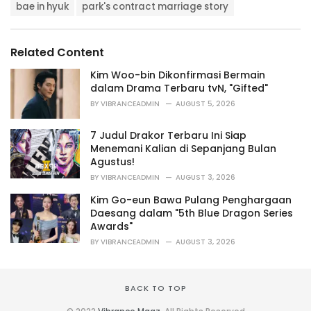
T
t
bae in hyuk
park's contract marriage story
a
e
g
g
s
o
Related Content
:
r
i
Kim Woo-bin Dikonfirmasi Bermain
e
dalam Drama Terbaru tvN, "Gifted"
s
BY
VIBRANCEADMIN
AUGUST 5, 2026
:
7 Judul Drakor Terbaru Ini Siap
Menemani Kalian di Sepanjang Bulan
Agustus!
BY
VIBRANCEADMIN
AUGUST 3, 2026
Kim Go-eun Bawa Pulang Penghargaan
Daesang dalam "5th Blue Dragon Series
Awards"
BY
VIBRANCEADMIN
AUGUST 3, 2026
BACK TO TOP