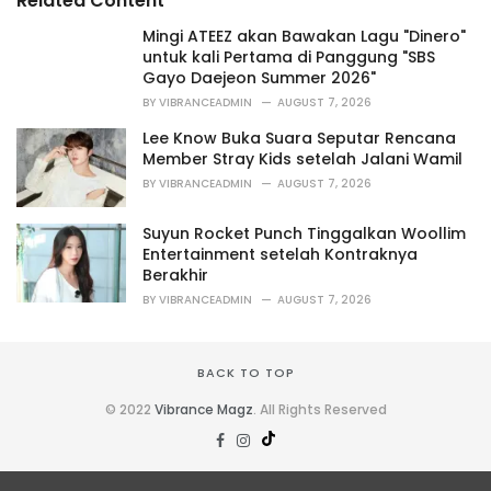
Related Content
:
r
i
Mingi ATEEZ akan Bawakan Lagu "Dinero"
e
untuk kali Pertama di Panggung "SBS
s
Gayo Daejeon Summer 2026"
:
BY
VIBRANCEADMIN
AUGUST 7, 2026
Lee Know Buka Suara Seputar Rencana
Member Stray Kids setelah Jalani Wamil
BY
VIBRANCEADMIN
AUGUST 7, 2026
Suyun Rocket Punch Tinggalkan Woollim
Entertainment setelah Kontraknya
Berakhir
BY
VIBRANCEADMIN
AUGUST 7, 2026
BACK TO TOP
© 2022
Vibrance Magz
. All Rights Reserved