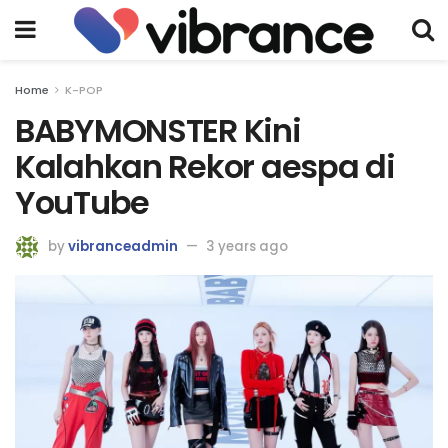
Home
K-POP
BABYMONSTER Kini
Kalahkan Rekor aespa di
YouTube
by
vibranceadmin
3 years ago