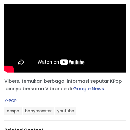
Vibers, temukan berbagai informasi seputar KPop
lainnya bersama Vibrance di
Google News
.
C
K-POP
a
T
t
aespa
babymonster
youtube
a
e
g
g
s
o