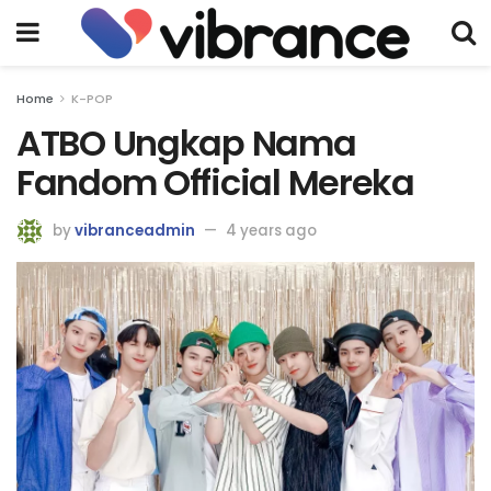
Home
K-POP
ATBO Ungkap Nama
Fandom Official Mereka
by
vibranceadmin
4 years ago