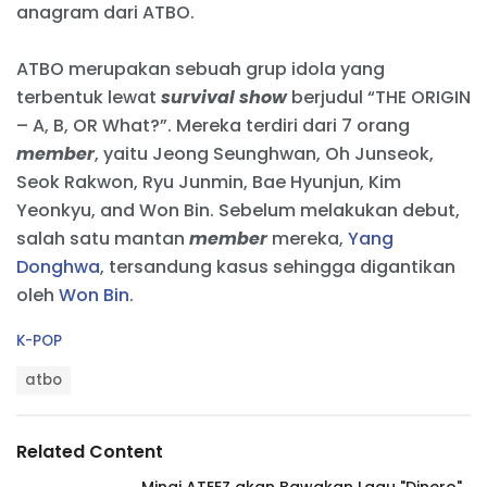
anagram dari ATBO.
ATBO merupakan sebuah grup idola yang
terbentuk lewat
survival show
berjudul “THE ORIGIN
– A, B, OR What?”. Mereka terdiri dari 7 orang
member
, yaitu Jeong Seunghwan, Oh Junseok,
Seok Rakwon, Ryu Junmin, Bae Hyunjun, Kim
Yeonkyu, and Won Bin. Sebelum melakukan debut,
salah satu mantan
member
mereka,
Yang
Donghwa
, tersandung kasus sehingga digantikan
oleh
Won Bin
.
C
K-POP
a
T
t
atbo
a
e
g
g
s
o
Related Content
:
r
i