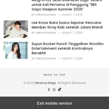
Mingi ATEEZ akan Bawakan Lagu "Dinero"
e
untuk kali Pertama di Panggung "SBS
s
Gayo Daejeon Summer 2026"
:
BY
VIBRANCEADMIN
AUGUST 7, 2026
Lee Know Buka Suara Seputar Rencana
Member Stray Kids setelah Jalani Wamil
BY
VIBRANCEADMIN
AUGUST 7, 2026
Suyun Rocket Punch Tinggalkan Woollim
Entertainment setelah Kontraknya
Berakhir
BY
VIBRANCEADMIN
AUGUST 7, 2026
BACK TO TOP
© 2022
Vibrance Magz
. All Rights Reserved
Exit mobile version