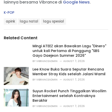
lainnya bersama Vibrance di
Google News
.
C
K-POP
a
T
t
apink
lagu natal
lagu spesial
a
e
g
g
s
o
Related Content
:
r
i
Mingi ATEEZ akan Bawakan Lagu "Dinero"
e
untuk kali Pertama di Panggung "SBS
s
Gayo Daejeon Summer 2026"
:
BY
VIBRANCEADMIN
AUGUST 7, 2026
Lee Know Buka Suara Seputar Rencana
Member Stray Kids setelah Jalani Wamil
BY
VIBRANCEADMIN
AUGUST 7, 2026
Suyun Rocket Punch Tinggalkan Woollim
Entertainment setelah Kontraknya
Berakhir
BY
VIBRANCEADMIN
AUGUST 7, 2026