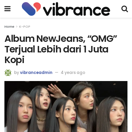
Home
K-POP
Album NewJeans, “OMG”
Terjual Lebih dari 1 Juta
Kopi
by
vibranceadmin
4 years ago