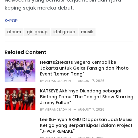
keping sejak mereka debut.
C
K-POP
a
T
t
album
girl group
idol group
musik
a
e
g
g
s
o
Related Content
:
r
i
Hearts2Hearts Segera Kembali ke
e
Jakarta untuk Gelar Fansign dan Photo
s
Event "Lemon Tang"
:
BY
VIBRANCEADMIN
AUGUST 7, 2026
KATSEYE Akhirnya Diundang sebagai
Bintang Tamu "The Tonight Show Starring
Jimmy Fallon"
BY
VIBRANCEADMIN
AUGUST 7, 2026
Lee Su-hyun AKMU Dilaporkan Jadi Musisi
Ketiga yang Berpartisipasi dalam Project
"J-POP REMAKE"