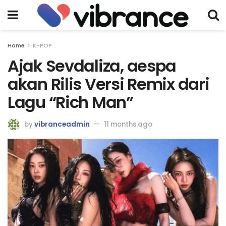
Home
K-POP
Ajak Sevdaliza, aespa
akan Rilis Versi Remix dari
Lagu “Rich Man”
by
vibranceadmin
11 months ago