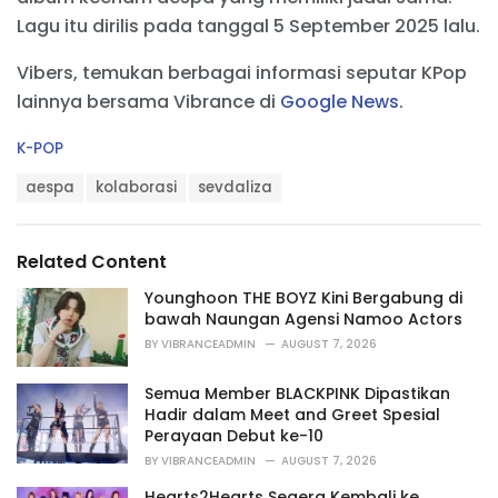
Lagu itu dirilis pada tanggal 5 September 2025 lalu.
Vibers, temukan berbagai informasi seputar KPop
lainnya bersama Vibrance di
Google News
.
C
K-POP
a
T
t
aespa
kolaborasi
sevdaliza
a
e
g
g
s
o
Related Content
:
r
i
Younghoon THE BOYZ Kini Bergabung di
e
bawah Naungan Agensi Namoo Actors
s
BY
VIBRANCEADMIN
AUGUST 7, 2026
:
Semua Member BLACKPINK Dipastikan
Hadir dalam Meet and Greet Spesial
Perayaan Debut ke-10
BY
VIBRANCEADMIN
AUGUST 7, 2026
Hearts2Hearts Segera Kembali ke