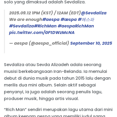
solo yang dimaksud adalah Sevdaliza.
2025.09.12 1PM (KST) / 12AM (EDT)
@Sevdaliza
We are enough
#aespa
#æspa
#에스파
#Sevdaliza
#RichMan
#aespaRichMan
pic.twitter.com/GFtDWzMcNA
— aespa (@aespa_official)
September 10, 2025
Sevdaliza atau Sevda Alizadeh adala seorang
musisi berkebangsaan Iran-Belanda. Ia memulai
debut di dunia musik pada tahun 2015 lalu dengan
merilis dua mini album. Selain aktif sebagai
penyanyi, ia juga adalah seorang penulis lagu,
produser musik, hingga artis visual.
“Rich Man” sendiri merupakan lagu utama dari mini
album keenam aespa yang memiliki judul sama.