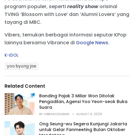
program populer, seperti
reality show
orisinal
TVING ‘Blossom with Love’ dan ‘Alumni Lovers’ yang
tayang di MBC.
Vibers, temukan berbagai informasi seputar KPop
lainnya bersama Vibrance di
Google News
.
C
K-IDOL
a
T
t
yoo byung jae
a
e
g
g
s
o
Related Content
:
r
i
Banding Pajak 3 Miliar Won Ditolak
e
Pengadilan, Agensi Yoo Yeon-seok Buka
s
Suara
:
BY
VIBRANCEADMIN
AUGUST 6, 2026
Ong Seung-wu Segera Kunjungi Jakarta
untuk Gelar Fanmeeting Bulan Oktober