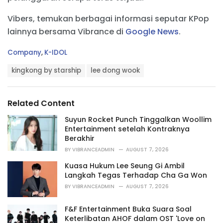
Vibers, temukan berbagai informasi seputar KPop
lainnya bersama Vibrance di
Google News
.
C
Company
,
K-IDOL
a
T
t
kingkong by starship
lee dong wook
a
e
g
g
s
o
Related Content
:
r
i
Suyun Rocket Punch Tinggalkan Woollim
e
Entertainment setelah Kontraknya
s
Berakhir
:
BY
VIBRANCEADMIN
AUGUST 7, 2026
Kuasa Hukum Lee Seung Gi Ambil
Langkah Tegas Terhadap Cha Ga Won
BY
VIBRANCEADMIN
AUGUST 7, 2026
F&F Entertainment Buka Suara Soal
Keterlibatan AHOF dalam OST 'Love on