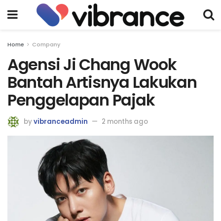
Home
Company
Agensi Ji Chang Wook
Bantah Artisnya Lakukan
Penggelapan Pajak
by
vibranceadmin
2 months ago