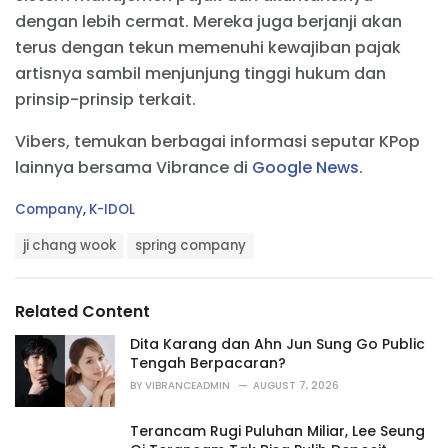
dengan lebih cermat. Mereka juga berjanji akan
terus dengan tekun memenuhi kewajiban pajak
artisnya sambil menjunjung tinggi hukum dan
prinsip-prinsip terkait.
Vibers, temukan berbagai informasi seputar KPop
lainnya bersama Vibrance di
Google News
.
C
Company
,
K-IDOL
a
T
t
ji chang wook
spring company
a
e
g
g
s
o
Related Content
:
r
i
Dita Karang dan Ahn Jun Sung Go Public
e
Tengah Berpacaran?
s
BY
VIBRANCEADMIN
AUGUST 7, 2026
:
Terancam Rugi Puluhan Miliar, Lee Seung