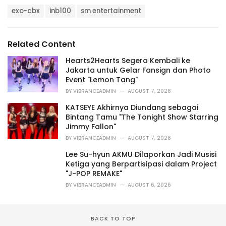
a
T
t
exo-cbx
inb100
sm entertainment
a
e
g
g
s
o
Related Content
:
r
i
Hearts2Hearts Segera Kembali ke
e
Jakarta untuk Gelar Fansign dan Photo
s
Event "Lemon Tang"
:
BY
VIBRANCEADMIN
AUGUST 7, 2026
KATSEYE Akhirnya Diundang sebagai
Bintang Tamu "The Tonight Show Starring
Jimmy Fallon"
BY
VIBRANCEADMIN
AUGUST 7, 2026
Lee Su-hyun AKMU Dilaporkan Jadi Musisi
Ketiga yang Berpartisipasi dalam Project
"J-POP REMAKE"
BY
VIBRANCEADMIN
AUGUST 6, 2026
BACK TO TOP