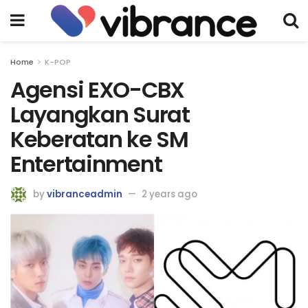
Home
K-POP
Agensi EXO-CBX
Layangkan Surat
Keberatan ke SM
Entertainment
by
vibranceadmin
2 years ago