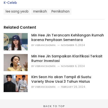
C
K-Celeb
a
T
t
lee sang yeob
menikah
Pernikahan
a
e
g
g
s
o
Related Content
:
r
i
Min Hee Jin Terancam Kehilangan Rumah
e
karena Penyitaan Sementara
s
BY
VIBRANCEADMIN
NOVEMBER 11, 2024
:
Min Hee Jin Sampaikan Klarifikasi Terkait
Rumor Investasi
BY
VIBRANCEADMIN
NOVEMBER 6, 2024
Kim Seon Ho akan Tampil di Suatu
Variety Show Usai 3 Tahun Hiatus
BY
VIBRANCEADMIN
FEBRUARY 29, 2024
BACK TO TOP