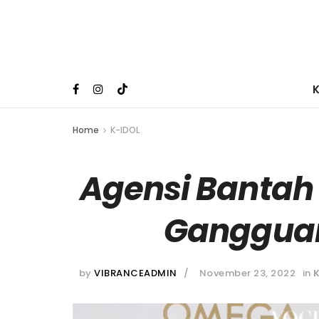
Home
K-IDOL
Agensi Bantah
Ganggua
by
VIBRANCEADMIN
November 23, 2022
in