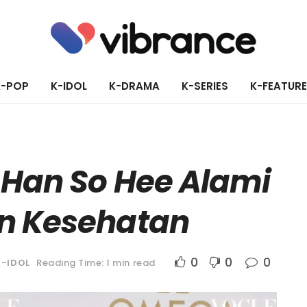
K-POP
K-IDOL
K-DRAMA
K-SERIES
K-FEATUR
 Han So Hee Alami
n Kesehatan
0
0
0
K-IDOL
Reading Time: 1 min read