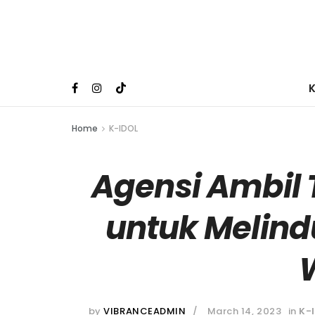
Home
K-IDOL
Agensi Ambil
untuk Melin
by
VIBRANCEADMIN
March 14, 2023
in
K-