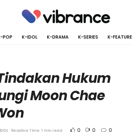
K-POP
K-IDOL
K-DRAMA
K-SERIES
K-FEATUR
 Tindakan Hukum
dungi Moon Chae
Won
0
0
0
IDOL
Reading Time: 1 min read