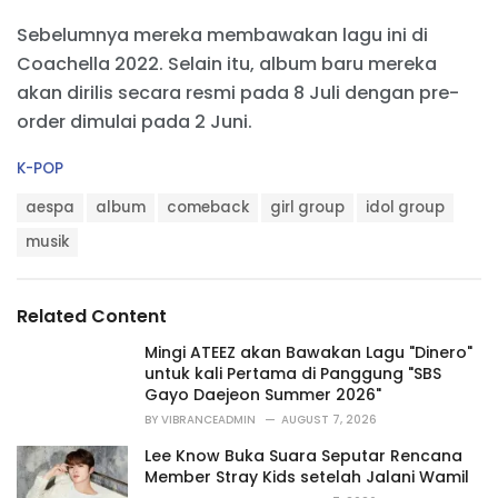
Sebelumnya mereka membawakan lagu ini di
Coachella 2022. Selain itu, album baru mereka
akan dirilis secara resmi pada 8 Juli dengan pre-
order dimulai pada 2 Juni.
C
K-POP
a
T
t
aespa
album
comeback
girl group
idol group
a
e
g
musik
g
s
o
:
r
i
Related Content
e
s
Mingi ATEEZ akan Bawakan Lagu "Dinero"
:
untuk kali Pertama di Panggung "SBS
Gayo Daejeon Summer 2026"
BY
VIBRANCEADMIN
AUGUST 7, 2026
Lee Know Buka Suara Seputar Rencana
Member Stray Kids setelah Jalani Wamil