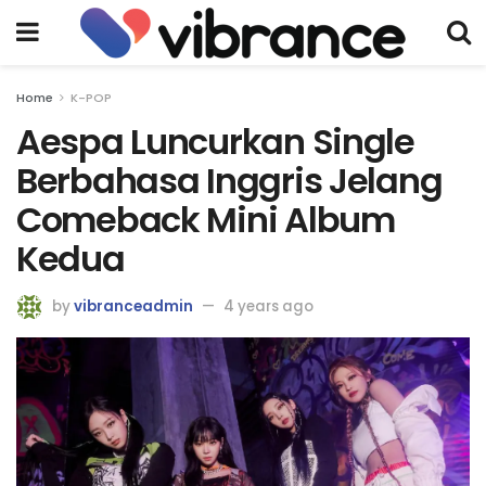
Home
K-POP
Aespa Luncurkan Single
Berbahasa Inggris Jelang
Comeback Mini Album
Kedua
by
vibranceadmin
4 years ago