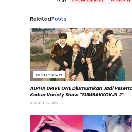
Tags:
myteenageboy
variety s
Related
Posts
VARIETY SHOW
ALPHA DRIVE ONE Diumumkan Jadi Pesert
Kedua Variety Show “SUMBAKKOKJIL 2”
AUGUST 6, 2026