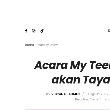
Home
Variety Show
Acara My Tee
akan Taya
by
VIBRANCEADMIN
August 23, 2
Reading Time: 1 min