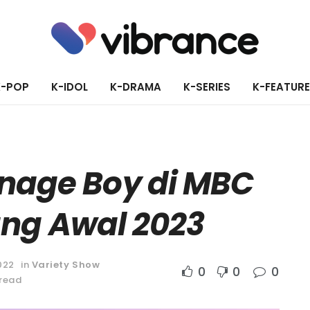
K-POP
K-IDOL
K-DRAMA
K-SERIES
K-FEATUR
nage Boy di MBC
ng Awal 2023
022
in
Variety Show
0
0
0
 read