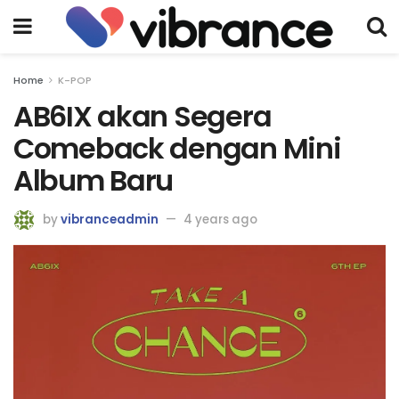
Home
K-POP
AB6IX akan Segera
Comeback dengan Mini
Album Baru
by
vibranceadmin
4 years ago