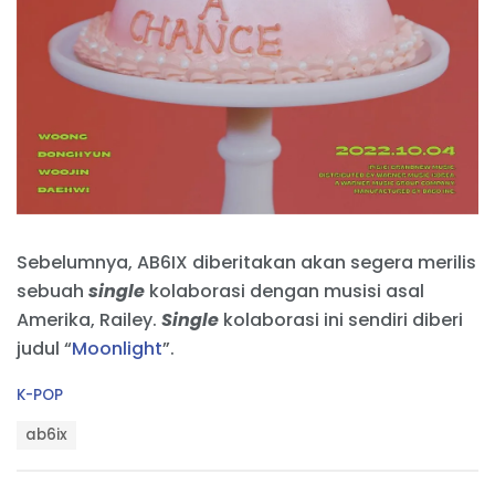
Sebelumnya, AB6IX diberitakan akan segera merilis
sebuah
single
kolaborasi dengan musisi asal
Amerika, Railey.
Single
kolaborasi ini sendiri diberi
judul “
Moonlight
”.
C
K-POP
a
T
t
ab6ix
a
e
g
g
s
o