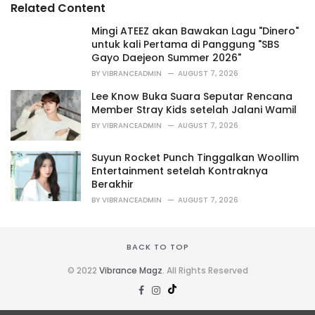
Related Content
:
r
i
Mingi ATEEZ akan Bawakan Lagu "Dinero"
e
untuk kali Pertama di Panggung "SBS
s
Gayo Daejeon Summer 2026"
:
BY
VIBRANCEADMIN
AUGUST 7, 2026
Lee Know Buka Suara Seputar Rencana
Member Stray Kids setelah Jalani Wamil
BY
VIBRANCEADMIN
AUGUST 7, 2026
Suyun Rocket Punch Tinggalkan Woollim
Entertainment setelah Kontraknya
Berakhir
BY
VIBRANCEADMIN
AUGUST 7, 2026
BACK TO TOP
© 2022
Vibrance Magz
. All Rights Reserved