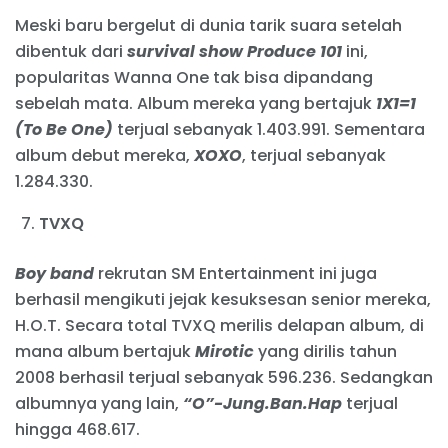
Meski baru bergelut di dunia tarik suara setelah
dibentuk dari
survival show Produce 101
ini,
popularitas Wanna One tak bisa dipandang
sebelah mata. Album mereka yang bertajuk
1X1=1
(To Be One)
terjual sebanyak 1.403.991. Sementara
album debut mereka,
XOXO
, terjual sebanyak
1.284.330.
TVXQ
Boy band
rekrutan SM Entertainment ini juga
berhasil mengikuti jejak kesuksesan senior mereka,
H.O.T. Secara total TVXQ merilis delapan album, di
mana album bertajuk
Mirotic
yang dirilis tahun
2008 berhasil terjual sebanyak 596.236. Sedangkan
albumnya yang lain,
“O”-Jung.Ban.Hap
terjual
hingga 468.617.