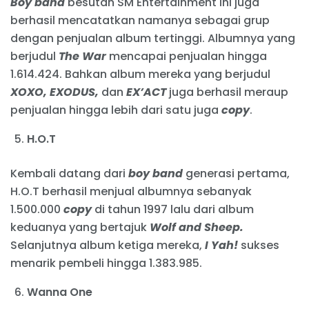
Boy band
besutan SM Entertainment ini juga
berhasil mencatatkan namanya sebagai grup
dengan penjualan album tertinggi. Albumnya yang
berjudul
The War
mencapai penjualan hingga
1.614.424. Bahkan album mereka yang berjudul
XOXO, EXODUS,
dan
EX’ACT
juga berhasil meraup
penjualan hingga lebih dari satu juga
copy
.
H.O.T
Kembali datang dari
boy band
generasi pertama,
H.O.T berhasil menjual albumnya sebanyak
1.500.000
copy
di tahun 1997 lalu dari album
keduanya yang bertajuk
Wolf and Sheep.
Selanjutnya album ketiga mereka,
I Yah!
sukses
menarik pembeli hingga 1.383.985.
Wanna One