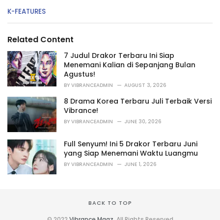
C
K-FEATURES
a
t
e
Related Content
g
o
7 Judul Drakor Terbaru Ini Siap
r
Menemani Kalian di Sepanjang Bulan
i
Agustus!
e
BY
VIBRANCEADMIN
AUGUST 3, 2026
s
:
8 Drama Korea Terbaru Juli Terbaik Versi
Vibrance!
BY
VIBRANCEADMIN
JUNE 30, 2026
Full Senyum! Ini 5 Drakor Terbaru Juni
yang Siap Menemani Waktu Luangmu
BY
VIBRANCEADMIN
JUNE 1, 2026
BACK TO TOP
© 2022
Vibrance Magz
. All Rights Reserved