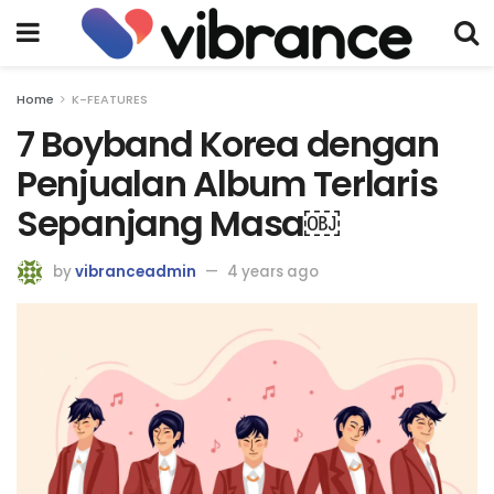
Home
K-FEATURES
7 Boyband Korea dengan
Penjualan Album Terlaris
Sepanjang Masa￼
by
vibranceadmin
4 years ago