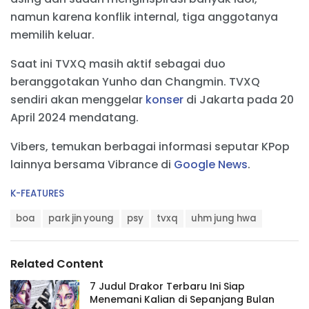
namun karena konflik internal, tiga anggotanya
memilih keluar.
Saat ini TVXQ masih aktif sebagai duo
beranggotakan Yunho dan Changmin. TVXQ
sendiri akan menggelar
konser
di Jakarta pada 20
April 2024 mendatang.
Vibers, temukan berbagai informasi seputar KPop
lainnya bersama Vibrance di
Google News
.
C
K-FEATURES
a
T
t
boa
park jin young
psy
tvxq
uhm jung hwa
a
e
g
g
s
o
Related Content
:
r
i
7 Judul Drakor Terbaru Ini Siap
e
Menemani Kalian di Sepanjang Bulan
s