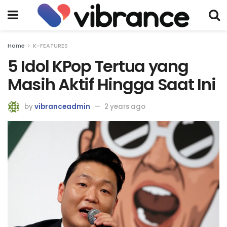
Home
K-FEATURES
5 Idol KPop Tertua yang
Masih Aktif Hingga Saat Ini
by
vibranceadmin
2 years ago