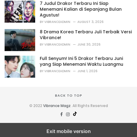
o
7 Judul Drakor Terbaru Ini Siap
r
Menemani Kalian di Sepanjang Bulan
i
Agustus!
e
BY
VIBRANCEADMIN
AUGUST 3, 2026
s
:
8 Drama Korea Terbaru Juli Terbaik Versi
Vibrance!
BY
VIBRANCEADMIN
JUNE 30, 2026
Full Senyum! Ini 5 Drakor Terbaru Juni
yang Siap Menemani Waktu Luangmu
BY
VIBRANCEADMIN
JUNE 1, 2026
BACK TO TOP
© 2022
Vibrance Magz
. All Rights Reserved
Exit mobile version