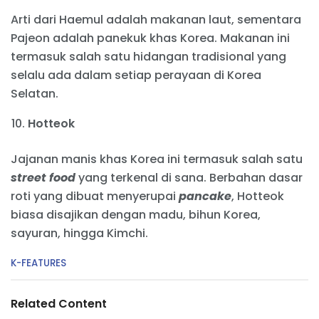
Arti dari Haemul adalah makanan laut, sementara
Pajeon adalah panekuk khas Korea. Makanan ini
termasuk salah satu hidangan tradisional yang
selalu ada dalam setiap perayaan di Korea
Selatan.
Hotteok
Jajanan manis khas Korea ini termasuk salah satu
street food
yang terkenal di sana. Berbahan dasar
roti yang dibuat menyerupai
pancake
, Hotteok
biasa disajikan dengan madu, bihun Korea,
sayuran, hingga Kimchi.
C
K-FEATURES
a
t
e
Related Content
g