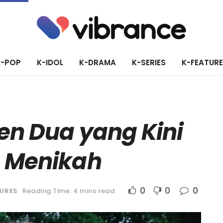
K-POP
K-IDOL
K-DRAMA
K-SERIES
K-FEATUR
Gen Dua yang Kini
 Menikah
0
0
0
TURES
Reading Time: 4 mins read