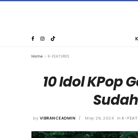
Home
K-FEATURES
10 Idol KPop 
Sudah
by
VIBRANCEADMIN
May 26, 2024
in
K-FEA