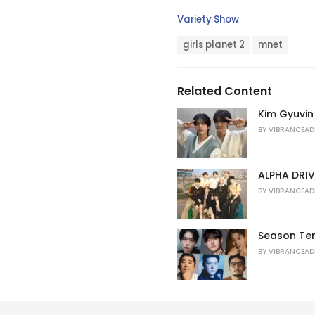
C
Variety Show
a
T
t
girls planet 2
mnet
a
e
g
g
s
o
Related Content
:
r
i
Kim Gyuvin
e
BY
VIBRANCEAD
s
:
ALPHA DRIV
BY
VIBRANCEAD
Season Ter
BY
VIBRANCEAD