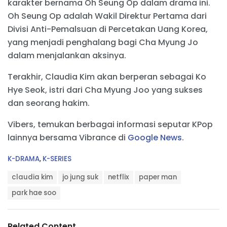
karakter bernama Oh Seung Op dalam drama ini.
Oh Seung Op adalah Wakil Direktur Pertama dari
Divisi Anti-Pemalsuan di Percetakan Uang Korea,
yang menjadi penghalang bagi Cha Myung Jo
dalam menjalankan aksinya.
Terakhir, Claudia Kim akan berperan sebagai Ko
Hye Seok, istri dari Cha Myung Joo yang sukses
dan seorang hakim.
Vibers, temukan berbagai informasi seputar KPop
lainnya bersama Vibrance di
Google News
.
C
K-DRAMA
,
K-SERIES
a
T
t
claudia kim
jo jung suk
netflix
paper man
a
e
g
park hae soo
g
s
o
:
r
i
Related Content