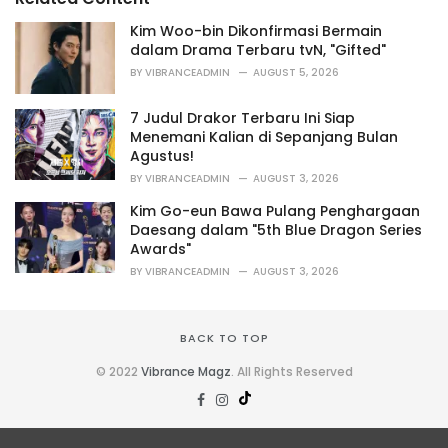
e
s
Kim Woo-bin Dikonfirmasi Bermain
:
dalam Drama Terbaru tvN, "Gifted"
BY
VIBRANCEADMIN
AUGUST 5, 2026
7 Judul Drakor Terbaru Ini Siap
Menemani Kalian di Sepanjang Bulan
Agustus!
BY
VIBRANCEADMIN
AUGUST 3, 2026
Kim Go-eun Bawa Pulang Penghargaan
Daesang dalam "5th Blue Dragon Series
Awards"
BY
VIBRANCEADMIN
AUGUST 3, 2026
BACK TO TOP
© 2022
Vibrance Magz
. All Rights Reserved