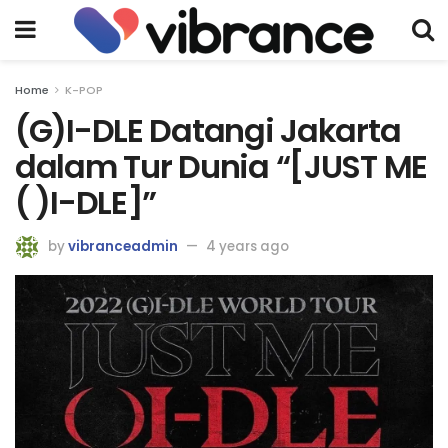
Home
K-POP
(G)I-DLE Datangi Jakarta
dalam Tur Dunia “[JUST ME
( )I-DLE]”
by
vibranceadmin
4 years ago