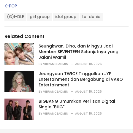
C
K-POP
a
T
t
(G)I-DLE
girl group
idol group
tur dunia
a
e
g
g
s
o
Related Content
:
r
i
Seungkwan, Dino, dan Mingyu Jadi
e
Member SEVENTEEN Selanjutnya yang
s
Jalani Wamil
:
BY
VIBRANCEADMIN
AUGUST 10, 2026
Jeongyeon TWICE Tinggalkan JYP
Entertainment dan Bergabung di VARO
Entertainment
BY
VIBRANCEADMIN
AUGUST 10, 2026
BIGBANG Umumkan Perilisan Digital
Single "BiiiG"
BY
VIBRANCEADMIN
AUGUST 10, 2026